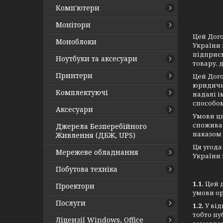
Комп'ютери
Монітори
Цей Дого
Моноблоки
України 
підприєм
Ноутбуки та аксесуари
товару, 
Принтери
Цей Дого
юридичн
Комплектуючі
надалі і
способом
Аксесуари
Умови ць
споживач
Джерела Безперебійного
наказом 
Живлення (ДБЖ, UPS)
Ця угода
Мережеве обладнання
України
Побутова техніка
1.1.
Цей д
Проектори
умови ор
Послуги
1.2.
У ві
тобто пу
Ліцензії Windows, Office