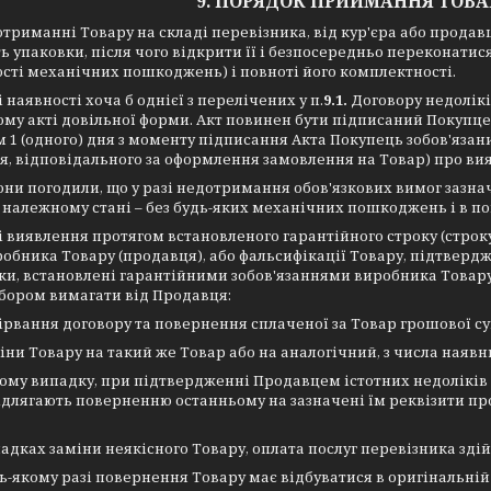
9. ПОРЯДОК ПРИЙМАННЯ ТОВ
отриманні Товару на складі перевізника, від кур'єра або прода
ть упаковки, після чого відкрити її і безпосередньо переконати
ості механічних пошкоджень) і повноті його комплектності.
і наявності хоча б однієї з перелічених у п.
9.1.
Договору недолікі
му акті довільної форми. Акт повинен бути підписаний Покупце
 1 (одного) дня з моменту підписання Акта Покупець зобов'яз
, відповідального за оформлення замовлення на Товар) про вия
они погодили, що у разі недотримання обов'язкових вимог зазн
 належному стані – без будь-яких механічних пошкоджень і в по
і виявлення протягом встановленого гарантійного строку (строку
обника Товару (продавця), або фальсифікації Товару, підтверд
оки, встановлені гарантійними зобов'язаннями виробника Товару
бором вимагати від Продавця:
ірвання договору та повернення сплаченої за Товар грошової су
іни Товару на такий же Товар або на аналогічний, з числа наявн
кому випадку, при підтвердженні Продавцем істотних недоліків 
длягають поверненню останньому на зазначені їм реквізити про
падках заміни неякісного Товару, оплата послуг перевізника зді
дь-якому разі повернення Товару має відбуватися в оригінальній