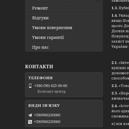
замовлен
Ремонт
1.3.
Публ
1.4.
Укла
Відгуки
якщо Пок
цього До
Умови повернення
Дозвіл н
Покупець
Умови гарантії
захист п
України 
Про нас
2.1.
«Інте
КОНТАКТИ
купівлі-
допомог
способом
2.2.
«Тов
+380 (96) 623-00-60
Контакт-центр
2.3.
«Перс
визначає
2.4.
«Іст
його ціл
+380966230060
споживач
+380966230060
а) він в