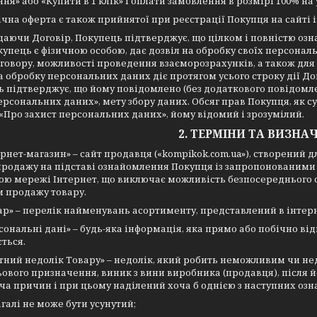
ня» або «Купити в 1 клік» і оплати замовлення в розмірі 100% на 
ічна оферта є також прийнятої при реєстрації Покупця на сайті 
даючи Договір, Покупець підтверджує, що цілком і повністю ознай
упець є фізичною особою, дає дозвіл на обробку своїх персона
говору, можливості проведення взаєморозрахунків, а також для 
а обробку персональних даних діє протягом усього строку дії До
 підтверджує, що йому повідомлено (без додаткового повідомле
ерсональних даних», мету збору даних. Обсяг прав Покупця, як с
«Про захист персональних даних», йому відомий і зрозумілий.
2. ТЕРМІНИ ТА ВИЗНА
рнет-магазин» – сайт продавця («kompikok.com.ua»), створений д
продажу на підставі ознайомлення Покупця із запропонованими
ою мережі Інтернет, що виключає можливість безпосереднього 
 продажу товару.
ар» – перелік найменувань асортименту, представлений в інтерн
ональні дані» – будь-яка інформація, яка прямо або побічно відн
ться.
отний недолік Товару» – недолік, який робить неможливим чи н
ьового призначення, виник з вини виробника (продавця), після й
а причин і при цьому наділений хоча б однією з наступних озн
загалі не може бути усунутий;