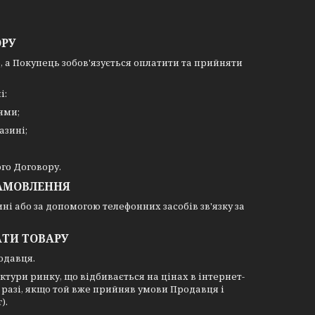
ОРУ
, а Покупець зобов'язується оплатити та прийняти
і:
ями;
азині;
го Договору.
ЗАМОВЛЕННЯ
і або за допомогою телефонних засобів зв'язку за
АТИ ТОВАРУ
одавця.
ктури ринку, що відбивається на цінах в інтернет-
 разі, якщо той вже прийняв умови Продавця і
).