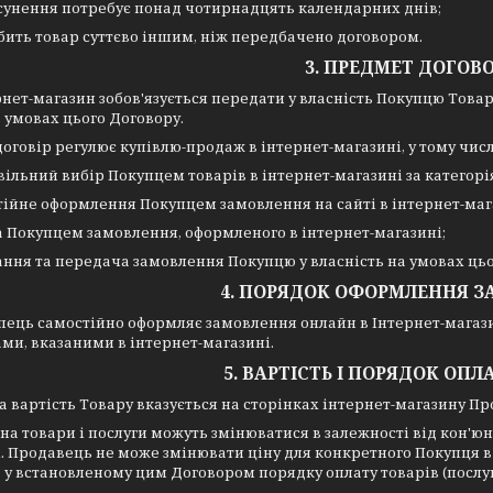
усунення потребує понад чотирнадцять календарних днів;
обить товар суттєво іншим, ніж передбачено договором.
3. ПРЕДМЕТ ДОГОВ
рнет-магазин зобов'язується передати у власність Покупцю Товар
 умовах цього Договору.
оговір регулює купівлю-продаж в інтернет-магазині, у тому числ
вільний вибір Покупцем товарів в інтернет-магазині за категорі
тійне оформлення Покупцем замовлення на сайті в інтернет-маг
а Покупцем замовлення, оформленого в інтернет-магазині;
ання та передача замовлення Покупцю у власність на умовах цьо
4. ПОРЯДОК ОФОРМЛЕННЯ 
пець самостійно оформляє замовлення онлайн в Інтернет-магазин
ми, вказаними в інтернет-магазині.
5. ВАРТІСТЬ І ПОРЯДОК ОПЛ
а вартість Товару вказується на сторінках інтернет-магазину Пр
на товари і послуги можуть змінюватися в залежності від кон'юн
. Продавець не може змінювати ціну для конкретного Покупця в
 у встановленому цим Договором порядку оплату товарів (послуг