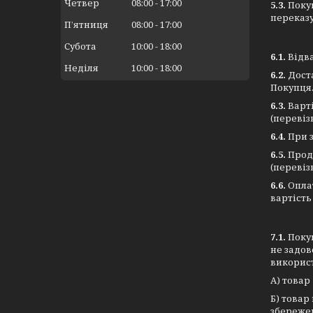
Четвер
08:00
17:00
5.3.
Поку
переказу
Пʼятниця
08:00
17:00
Субота
10:00
18:00
6.1.
Відв
Неділя
10:00
18:00
6.2.
Дост
Покупця.
6.3.
Варті
(перевіз
6.4.
При 
6.5.
Прода
(перевіз
6.6.
Опла
вартість
7.1.
Поку
не задов
викорис
А) товар
Б) товар
збережен