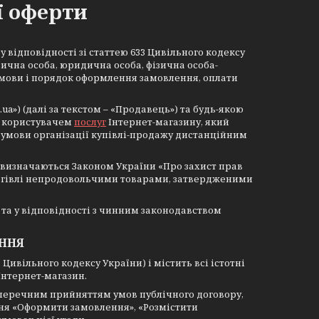
ї оферти
 відповідності зі статтею 633 Цивільного кодексу
зична особа, юридична особа, фізична особа-
умови і порядок оформлення замовлення, оплати
ua») (далі за текстом – «Продавець») та будь-якою
, користувачем
послуг
Інтернет-магазину, який
ні умови організації купівлі-продажу дистанційним
 визначаються Законом України «Про захист прав
 торгівлі непродовольчими товарами, затвердженими
» та у відповідності з чинним законодавством
ЕННЯ
63 Цивільного кодексу України) і містить всі істотні
Інтернет-магазин.
ззаперечним прийняттям умов публічного договору,
ння «Оформити замовлення», «Розмістити