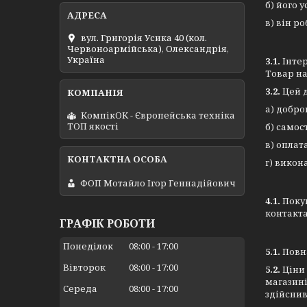
б) його 
в) він р
вул. Григорія Усика 40 (кол.
Червоноармійська), Олександрія,
Україна
3.1.
Інте
Товар на
3.2.
Цей д
а) добро
КомпікОК - Європейська техніка
ТОП якості
б) самос
в) оплат
г) викон
ФОП Мотайло Ігор Геннадійович
4.1.
Поку
контакта
ГРАФІК РОБОТИ
Понеділок
08:00
17:00
5.1.
Повн
Вівторок
08:00
17:00
5.2.
Ціни 
магазині
Середа
08:00
17:00
здійснив