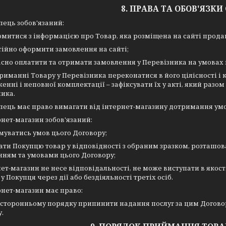
8. ПРАВА ТА ОБОВ'ЯЗКИ
пець зобов'язаний:
омитися з інформацією про Товар, яка розміщена на сайті прода
тійно оформити замовлення на сайті;
асно оплатити та отримати замовлення у Перевізника на умовах 
триманні Товару у Перевізника переконатися в його цілісності і
нні і неповної комплектації – зафіксувати їх у акті, який разо
ика.
пець має право вимагати від інтернет-магазину дотримання умо
рнет-магазин зобов'язаний:
муватись умов цього Договору;
ати Покупцю товар у відповідності з обраним зразком, розташо
нням та умовами цього Договору;
нет-магазин не несе відповідальності, не може виступати в якості
у Покупця через дії або бездіяльності третіх осіб.
рнет-магазин має право:
осторонньому порядку припинити надання послуг за цим Догово
.