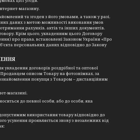
умовах цієї угоди.
інтернет-магазину.
омлений та згоден з його умовами, а також у разі,
льних даних з метою можливості виконання умов
отримання рахунків, актів та інших документів.
говору. Крім цього, укладенням цього Договору
ння) про права, встановлені Законом України «Про
уб'єкта персональних даних відповідно до Закону
ЧЕННЯ
ля укладення договорів роздрібної та оптової
 Продавцем описом Товару на фотознімках, за
ознайомлення покупця з Товаром – дистанційним
ет-магазині.
оситься до певної особи, або до особи, яка
едопустимим використання товару відповідно до
ого усунення проявляється знову з незалежних від
ак: