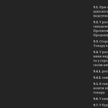
9.1.
При 
цілісніс
(відсутн
9.2.
У раз
складено
Протягом
Продавця
9.3.
Стор
Товару в
9.4.
У раз
вини вир
та у стр
своїм ви
9.4.1.
роз
9.4.2.
зам
9.5.
В та
кошти пі
товару.
9.6.
У ви
9.7.
У бу