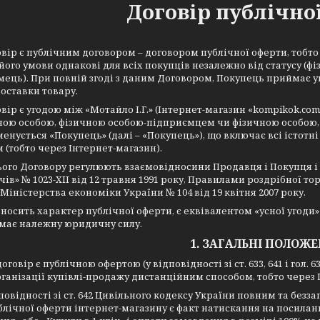
Договір публічно
вір є публічним договором – договором публічної оферти, тобто у
його умови однакові для всіх покупців незалежно від статусу (фі
ець). При повній згоді з даним Договором, Покупець приймає 
доставки товару.
вір є угодою між «Мотайло І.Г.» (Інтернет-магазин «kompikok.com.
ою особою, фізичною особою-підприємцем чи фізичною особою
менується «Покупець» (далі – «Покупець»), що включає всі істот
 (тобто через Інтернет-магазин).
ого Договору регулюють взаємовідносини Продавця і Покупця і
ів» № 1023-XII від 12 травня 1991 року, Правилами роздрібної
Міністерства економіки України № 104 від 19 квітня 2007 року.
 носить характер публічної оферти, є еквівалентом «усної угоди
 має належну юридичну силу.
1. ЗАГАЛЬНІ ПОЛОЖ
оговір є публічною офертою (у відповідності зі ст. 633, 641 і гол. 
ганізації купівлі-продажу дистанційним способом, тобто через 
дповідності зі ст. 642 Цивільного кодексу України повним та бе
блічної оферти інтернет-магазину є факт натискання на посила