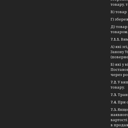
товару, 
В) товар
Г) збере
Д) това
товаром
7.1.1.
Ви
А) які з
Закону У
(поверн
Б) які у 
Постанов
через ро
7.2.
У вип
товару.
7.3.
Тран
7.4.
При 
7.5.
Якщо
наявного
вартості
в продаж