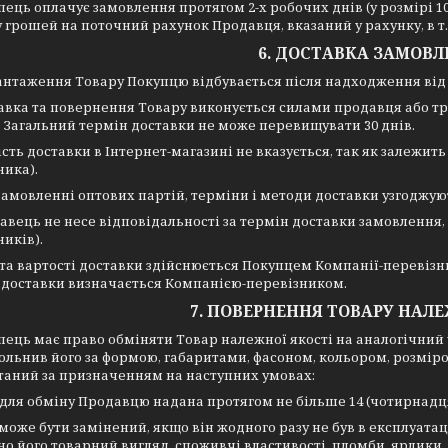
пець оплачує замовлення протягом 2-х робочих днів (у розмірі 
 грошей на поточний рахунок Продавця, вказаний у рахунку, в т.
6. ДОСТАВКА ЗАМОВ
антаження Товару Покупцю відбувається після надходження від
авка та повернення Товару виконується силами продавця або тр
 Загальний термін доставки не може перевищувати 30 днів.
сть доставки в Інтернет-магазині не вказується, так як залежит
ника).
замовленні оптових партій, терміни і методи доставки узгоджу
вець не несе відповідальності за термін доставки замовлення, т
ників).
та вартості доставки здійснюється Покупцем Компанії-перевізн
 доставки визначається Компанією-перевізником.
7. ПОВЕРНЕННЯ ТОВАРУ НАЛЕ
пець має право обміняти Товар належної якості на аналогічний у
ольнив його за формою, габаритами, фасоном, кольором, розмір
таний за призначенням на наступних умовах:
 для обміну Продавцю надана протягом не більше 14 (чотирнадця
 може бути замінений, якщо він жодного разу не був в експлуатац
о його товарний вигляд, споживчі властивості, пломби, ярлики, 