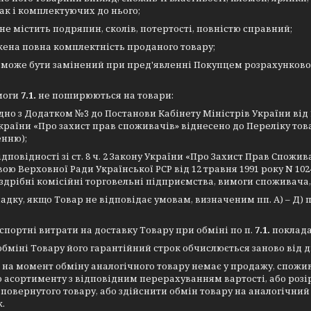
так і комплектуючих до нього;
 не містить подряпин, сколів, потертості, повністю справний;
жена повна комплектність проданого товару;
р може бути замінений при пред'явленні Покупцем розрахунков
.
моги
7.1.
не поширюються на товари:
гідно з Додатком №3 до Постанови Кабінету Міністрів України ві
країни «Про захист прав споживачів» віднесено до Переліку тов
енню);
відповідності зі ст. 8 ч. 2 Закону України «Про Захист Прав Спожив
ою Верховної Ради Української РСР від 12 травня 1991 року N 102
здрібні комісійні торговельні підприємства, вимоги споживача, з
адку, якщо Товар не відповідає умовам, визначеним пп. А) – Д) п
спортні витрати на доставку Товару при обміні по п.
7.1.
поклада
обміні Товару його гарантійний строк обчислюється заново від д
 на момент обміну аналогічного товару немає у продажу, спожив
 асортименту з відповідним перерахуванням вартості, або розір
 повернутого товару, або здійснити обмін товару на аналогічн
.