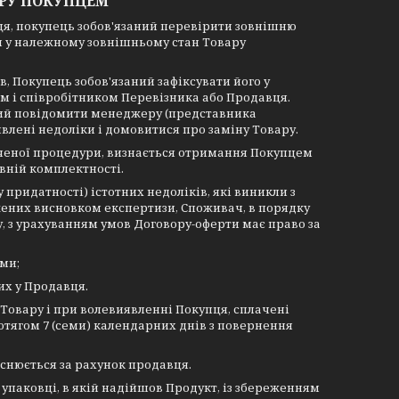
АРУ ПОКУПЦЕМ
вця, покупець зобов'язаний перевірити зовнішню
ся у належному зовнішньому стан Товару
в, Покупець зобов'язаний зафіксувати його у
м і співробітником Перевізника або Продавця.
аний повідомити менеджеру (представника
влені недоліки і домовитися про заміну Товару.
аченої процедури, визнається отримання Покупцем
вній комплектності.
 придатності) істотних недоліків, які виникли з
жених висновком експертизи, Споживач, в порядку
, з урахуванням умов Договору-оферти має право за
ми;
их у Продавця.
Товару і при волевиявленні Покупця, сплачені
тягом 7 (семи) календарних днів з повернення
йснюється за рахунок продавця.
 упаковці, в якій надійшов Продукт, із збереженням