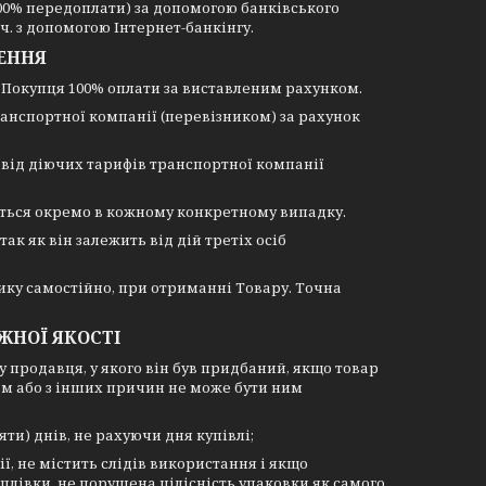
100% передоплати) за допомогою банківського
ч. з допомогою Інтернет-банкінгу.
ЛЕННЯ
 Покупця 100% оплати за виставленим рахунком.
анспортної компанії (перевізником) за рахунок
ь від діючих тарифів транспортної компанії
ються окремо в кожному конкретному випадку.
ак як він залежить від дій третіх осіб
ику самостійно, при отриманні Товару. Точна
ЖНОЇ ЯКОСТІ
 продавця, у якого він був придбаний, якщо товар
ом або з інших причин не може бути ним
ти) днів, не рахуючи дня купівлі;
ії, не містить слідів використання і якщо
плівки, не порушена цілісність упаковки як самого