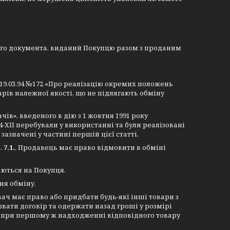
ого документа, виданий Покупцю разом з проданим
д 19.03.94 №172 «Про реалізацію окремих положень
арів належної якості, що не підлягають обміну
ачів», введеного в дію з 1 жовтня 1991 року
4-ХІІ перебували у використанні та були реалізовані
азначені у частині першій цієї статті.
.
7.1.
, Продавець має право відмовити в обміні
ються на Покупця.
ня обміну.
ач має право або придбати будь-які інші товари з
вати договір та одержати назад гроші у розмірі
ий при першому ж надходженні відповідного товару