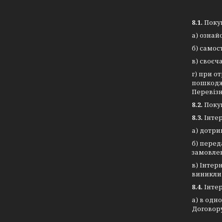
8.1.
Поку
а) ознай
б) самос
в) своєч
г) при о
пошкодже
Перевізн
8.2.
Поку
8.3.
Інте
а) дотри
б) перед
замовле
в) Інтер
виникли 
8.4.
Інте
а) в одн
Договору