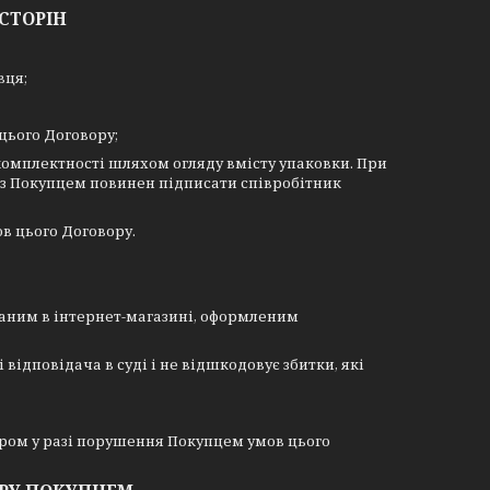
 СТОРІН
вця;
цього Договору;
 комплектності шляхом огляду вмісту упаковки. При
м з Покупцем повинен підписати співробітник
в цього Договору.
ваним в інтернет-магазині, оформленим
 відповідача в суді і не відшкодовує збитки, які
ром у разі порушення Покупцем умов цього