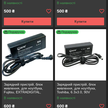
65V, +pin
6.0x4.4, 6.5x4.0, 65V
В наявності
В наявності
500
500
₴
₴
Купити
Купити
Подарунок
Подарунок
Зарядний пристрій, блок
Зарядний пристрій, блок
живлення, для ноутбука,
живлення, для ноутбука,
Fujitsu, EXTRADIGITAL,
Toshiba, 6.3x3.0, 90V
6.0x4.4, 6.5x4.0, 90V
В наявності
В наявності
600
600
₴
₴