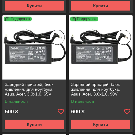
Купити
Купити
Подарунок
Подарунок
Зарядний пристрій, блок
Зарядний пристрій, блок
живлення, для ноутбука,
живлення, для ноутбука,
Asus, Acer, 3.0x1.0, 65V
Asus, Acer, 3.0x1.0, 90V
В наявності
В наявності
500
600
₴
₴
Купити
Купити