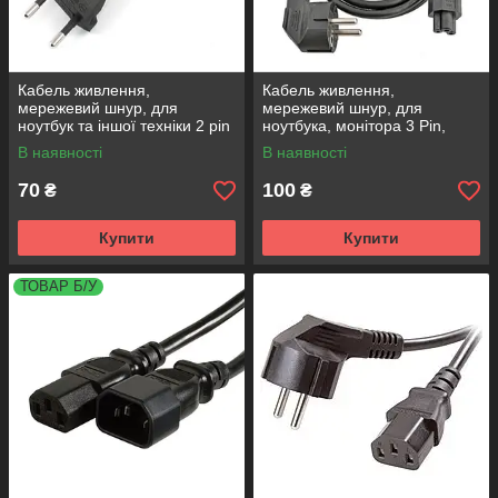
Кабель живлення,
Кабель живлення,
мережевий шнур, для
мережевий шнур, для
ноутбук та іншої техніки 2 pin
ноутбука, монітора 3 Pin,
(2- х контактний)
220V
В наявності
В наявності
70
100
₴
₴
Купити
Купити
ТОВАР Б/У