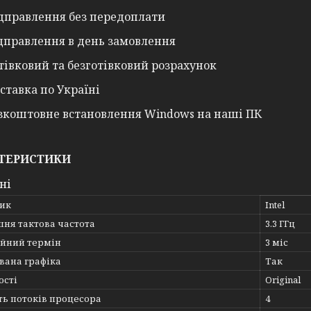
дправлення без передоплати
дправлення в день замовлення
тівковий та безготівковий розрахунок
ставка по Україні
зкоштовне встановлення Windows на наші ПК
ТЕРИСТИКИ
ні
ик
Intel
шня тактова частота
3.3 ГГц
ійний термін
3 міс
вана графіка
Так
ості
Original
ть потоків процесора
4