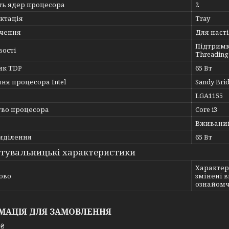
ть ядер процесора
2
ктація
Tray
чення
Для наст
Підтримка
вості
Threading 
ик TDP
65 Вт
ня процесора Intel
Sandy Bri
LGA1155
тво процесора
Core i3
Вживани
иділення
65 Вт
тувальницькі характеристики
Характер
ово
змінені 
ознайомч
МАЦІЯ ДЛЯ ЗАМОВЛЕННЯ
 ₴