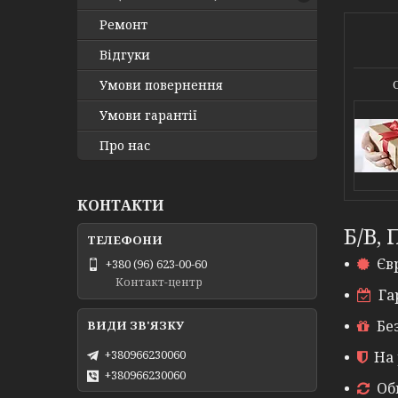
Ремонт
Відгуки
Умови повернення
Умови гарантії
Про нас
КОНТАКТИ
Б/В,
Єв
+380 (96) 623-00-60
Контакт-центр
Га
Бе
+380966230060
На 
+380966230060
Об