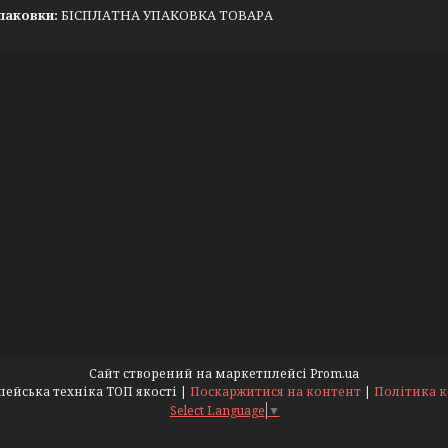
паковки:
БІСПЛАТНА УПАКОВКА ТОВАРА
Сайт створений на маркетплейсі
Prom.ua
КомпікОК - Європейська техніка ТОП якості |
Поскаржитися на контент
|
Політика 
Select Language
▼