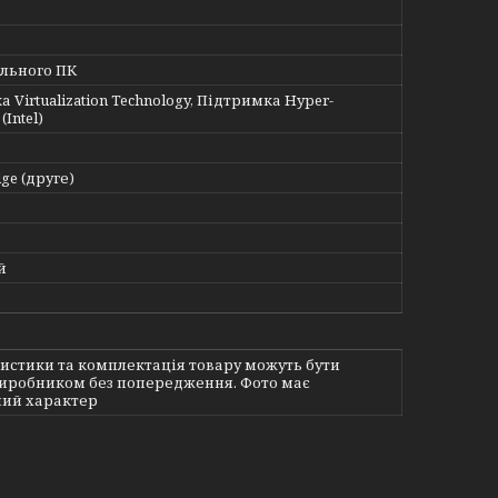
ільного ПК
 Virtualization Technology, Підтримка Hyper-
(Intel)
dge (друге)
й
истики та комплектація товару можуть бути
виробником без попередження. Фото має
ий характер