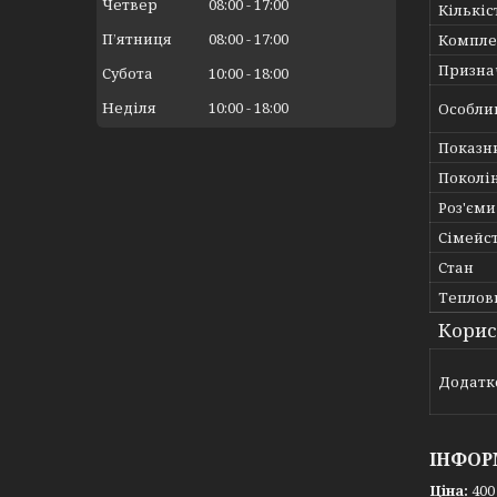
Четвер
08:00
17:00
Кількіс
Пʼятниця
08:00
17:00
Компле
Призна
Субота
10:00
18:00
Неділя
10:00
18:00
Особли
Показн
Поколін
Роз'єми
Сімейс
Стан
Теплов
Корис
Додатк
ІНФОР
Ціна:
400