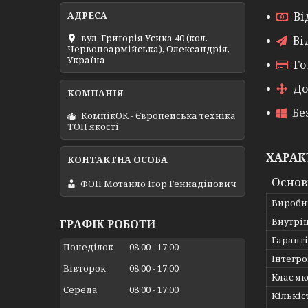
Ві
вул. Григорія Усика 40 (кол.
Ві
Червоноармійська), Олександрія,
Україна
Го
До
Бе
КомпікОК - Європейська техніка
ТОП якості
ХАРАК
Основ
ФОП Мотайло Ігор Геннадійович
Виробн
Внутрі
ГРАФІК РОБОТИ
Гарант
Понеділок
08:00
17:00
Інтегро
Вівторок
08:00
17:00
Клас як
Середа
08:00
17:00
Кількіс