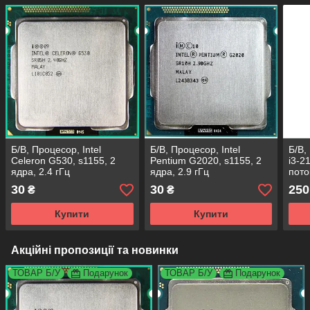
Б/В, Процесор, Intel
Б/В, Процесор, Intel
Б/В,
Celeron G530, s1155, 2
Pentium G2020, s1155, 2
i3-2
ядра, 2.4 гГц
ядра, 2.9 гГц
пото
30
30
250
₴
₴
Купити
Купити
Акційні пропозиції та новинки
ТОВАР Б/У
Подарунок
ТОВАР Б/У
Подарунок