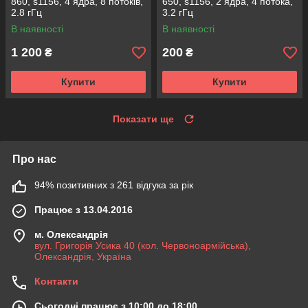
860, s1156, 4 ядра, 8 потоків,
650, s1156, 2 ядра, 4 потока,
2.8 гГц
3.2 гГц
В наявності
В наявності
1 200
200
₴
₴
Купити
Купити
Показати ще
Про нас
94% позитивних з 261 відгука за рік
Працює з 13.04.2016
м. Олександрія
вул. Григорія Усика 40 (кол. Червоноармійська),
Олександрія, Україна
Контакти
Сьогодні працює з 10:00 до 18:00