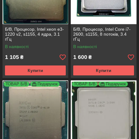
Б/В, Процесор, Intel xeon e3-
Б/В, Процесор, Intel Core i7-
1220 v2, s1155, 4 ядра, 3.1
2600, s1155, 8 потоків, 3.4
гГц
гГц
В наявності
В наявності
1 105
1 600
₴
₴
Купити
Купити
ТОВАР Б/В
Подарунок
ТОВАР Б/В
Подарунок