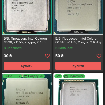
Б/В, Процесор, Intel Celeron
Б/В, Процесор, Intel Celeron
G530, s1155, 2 ядра, 2.4 гГц
G1610, s1155, 2 ядра, 2.6 гГц
В наявності
В наявності
30
50
₴
₴
Купити
Купити
ТОВАР Б/У
Подарунок
Б/У
Подарунок