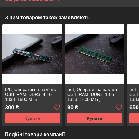
З цим товаром також замовляють
Б/В, Оперативна пам'ять
Б/В, Оперативна пам'ять
Б/В,
ОЗП, RAM, DDR3, 4 Гб,
ОЗП, RAM, DDR3, 1 Гб,
ОЗП,
1333, 1600 МГц
1333, 1600 МГц
1333
300
90
650
₴
₴
Купити
Купити
Подібні товари компанії