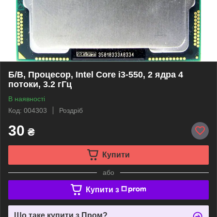
Б/В, Процесор, Intel Core i3-550, 2 ядра 4
потоки, 3.2 гГц
В наявності
Код: 004303
Роздріб
30
₴
Купити
або
Купити з
Що таке купити з Пром?