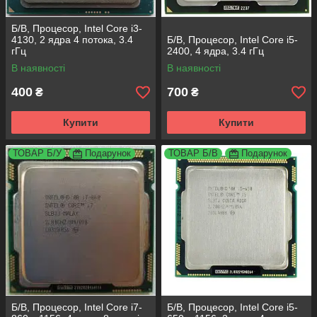
Б/В, Процесор, Intel Core i3-
4130, 2 ядра 4 потока, 3.4
Б/В, Процесор, Intel Core i5-
гГц
2400, 4 ядра, 3.4 гГц
В наявності
В наявності
400
700
₴
₴
Купити
Купити
ТОВАР Б/У
Подарунок
ТОВАР Б/В
Подарунок
Б/В, Процесор, Intel Core i7-
Б/В, Процесор, Intel Core i5-