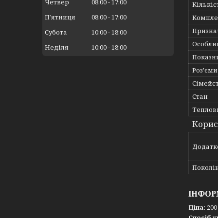
Четвер
08:00
17:00
Кількіс
Пʼятниця
08:00
17:00
Компле
Призна
Субота
10:00
18:00
Особли
Неділя
10:00
18:00
Показн
Роз'єми
Сімейс
Стан
Теплов
Корис
Додатк
Поколін
ІНФОР
Ціна:
200
Спосіб у