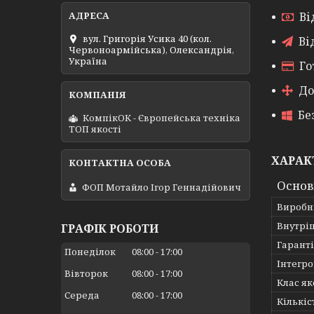
Ві
вул. Григорія Усика 40 (кол.
Ві
Червоноармійська), Олександрія,
Україна
Го
До
Бе
КомпікОК - Європейська техніка
ТОП якості
ХАРАК
Основ
ФОП Мотайло Ігор Геннадійович
Виробн
Внутрі
ГРАФІК РОБОТИ
Гарант
Понеділок
08:00
17:00
Інтегро
Вівторок
08:00
17:00
Клас як
Середа
08:00
17:00
Кількіс