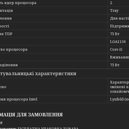
ть ядер процесора
2
ктація
Tray
чення
Для наст
вості
Підтримка
ик TDP
73 Вт
LGA1156
тво процесора
Core i5
Вживани
иділення
73 Вт
тувальницькі характеристики
Характер
ово
змінені 
ознайомч
ня процесора Intel
Lynfeld (
МАЦІЯ ДЛЯ ЗАМОВЛЕННЯ
 ₴
паковки:
БІСПЛАТНА УПАКОВКА ТОВАРА