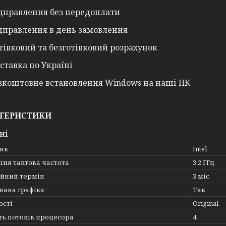
дправлення без передоплати
дправлення в день замовлення
тівковий та безготівковий розрахунок
ставка по Україні
зкоштовне встановлення Windows на наші ПК
ТЕРИСТИКИ
ні
ик
Intel
шня тактова частота
3.2 ГГц
ійний термін
3 міс
вана графіка
Так
ості
Original
ть потоків процесора
4