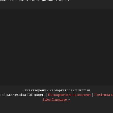
Сайт створений на маркетплейсі
Prom.ua
КомпікОК - Європейська техніка ТОП якості |
Поскаржитися на контент
|
Політика 
Select Language
▼