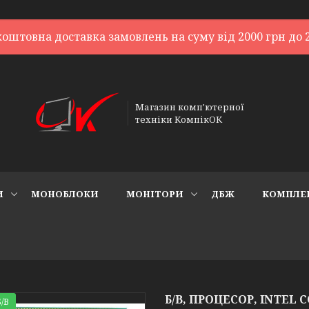
коштовна доставка замовлень на суму від 2000 грн до 2
Магазин комп'ютерної
техніки КомпікОК
И
МОНОБЛОКИ
МОНІТОРИ
ДБЖ
КОМПЛЕ
Б/В, ПРОЦЕСОР, INTEL CO
/В