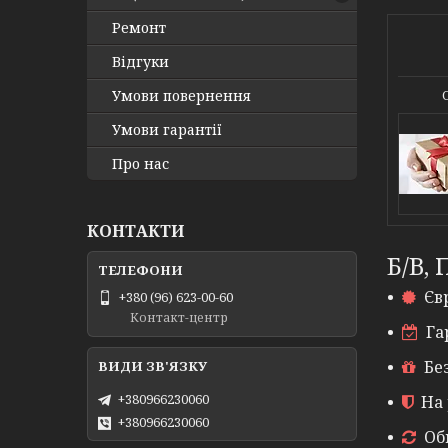
Ремонт
Відгуки
Умови повернення
Умови гарантії
Про нас
КОНТАКТИ
Б/В,
Єв
+380 (96) 623-00-60
Контакт-центр
Га
Бе
+380966230060
На 
+380966230060
Об