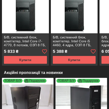
Б/В, системний блок,
Б/В, системний блок,
Б/В,
комп'ютер, Intel Core i7-
комп'ютер, Intel Core i5
блок,
4770, 8 потоків, ОЗП 8 ГБ,
4460, 4 ядра, ОЗП 8 ГБ,
ядра
HDD 500 ГБ
HDD 500 ГБ, відео 2 ГБ
ГБ, 
5 833
5 388
6 0
₴
₴
Купити
Купити
Акційні пропозиції та новинки
ТОВАР Б/У
Подарунок
ТОВАР Б/У
Подарунок