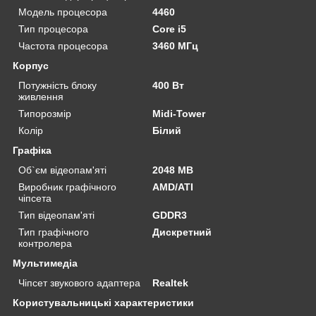
Модель процесора
4460
Тип процесора
Core i5
Частота процесора
3460 МГц
Корпус
Потужність блоку
400 Вт
живлення
Типорозмір
Midi-Tower
Колір
Білий
Графіка
Об`єм відеопам'яті
2048 MB
Виробник графічного
AMD/ATI
чіпсета
Тип відеопам'яті
GDDR3
Тип графічного
Дискретний
контролера
Мультимедіа
Чіпсет звукового адаптера
Realtek
Користувальницькі характеристики