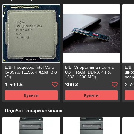
Б/В, Процесор, Intel Core
Б/В, Оперативна пам'ять
Б/В,
i5-3570, s1155, 4 ядра, 3.8
ОЗП, RAM, DDR3, 4 Гб,
широ
гГц
1333, 1600 МГц
асор
1 500
300
2 7
₴
₴
Купити
Купити
Подібні товари компанії