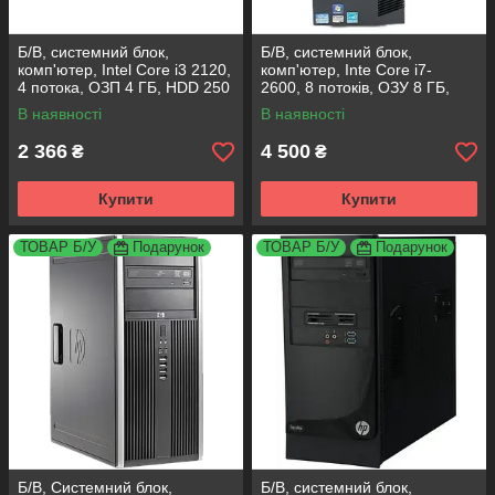
Б/В, cистемний блок,
Б/В, системний блок,
комп'ютер, Intel Core i3 2120,
комп'ютер, Inte Core i7-
4 потока, ОЗП 4 ГБ, HDD 250
2600, 8 потоків, ОЗУ 8 ГБ,
ГБ
HDD 500 Гб
В наявності
В наявності
2 366
4 500
₴
₴
Купити
Купити
ТОВАР Б/У
Подарунок
ТОВАР Б/У
Подарунок
Б/В, Системний блок,
Б/В, системний блок,