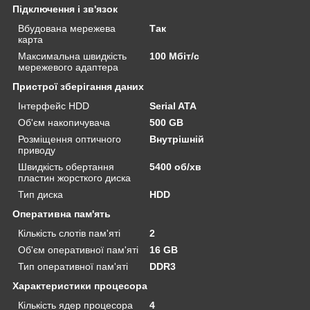
Підключення і зв'язок
Вбудована мережева
Так
карта
Максимальна швидкість
100 Мбіт/с
мережевого адаптера
Пристрої зберігання даних
Інтерфейс HDD
Serial ATA
Об'єм накопичувача
500 GB
Розміщення оптичного
Внутрішній
приводу
Швидкість обертання
5400 об/хв
пластин жорсткого диска
Тип диска
HDD
Оперативна пам'ять
Кількість слотів пам'яті
2
Об'єм оперативної пам'яті
16 GB
Тип оперативної пам'яті
DDR3
Характеристики процесора
Кількість ядер процесора
4