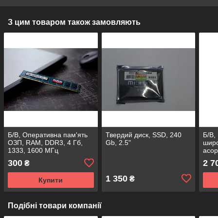
З цим товаром також замовляють
Б/В, Оперативна пам'ять
Твердий диск, SSD, 240
Б/В,
ОЗП, RAM, DDR3, 4 Гб,
Gb, 2.5"
широ
1333, 1600 МГц
асор
300
2 7
₴
1 350
₴
Купити
Подібні товари компанії