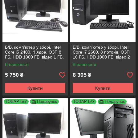
Б/В, комп'ютер у зборі, Intel
Б/В, комп'ютер у зборі, Intel
Core i5 2400, 4 ядра, ОЗП 8
Core i7 2600, 8 потоків, ОЗП
ГБ, HDD 1000 ГБ, відео 1 ГБ,
16 ГБ, HDD 1000 ГБ, відео 2
монітор 19"
ГБ, монітор 19"
В наявності
В наявності
5 750
8 305
₴
₴
Купити
Купити
ТОВАР Б/У
Подарунок
ТОВАР Б/У
Подарунок