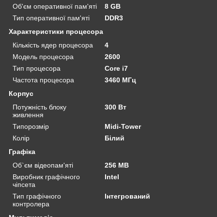
Об'єм оперативної пам'яті
8 GB
Тип оперативної пам'яті
DDR3
Характеристики процесора
Кількість ядер процесора
4
Модель процесора
2600
Тип процесора
Core i7
Частота процесора
3460 МГц
Корпус
Потужність блоку
300 Вт
живлення
Типорозмір
Midi-Tower
Колір
Білий
Графіка
Об`єм відеопам'яті
256 MB
Виробник графічного
Intel
чіпсета
Тип графічного
Інтегрований
контролера