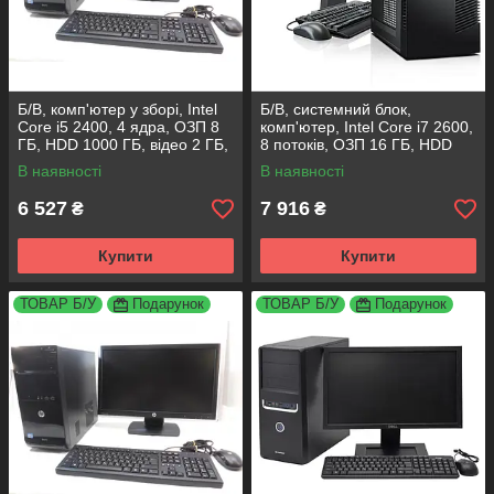
Б/В, комп'ютер у зборі, Intel
Б/В, cистемний блок,
Core i5 2400, 4 ядра, ОЗП 8
комп'ютер, Intel Core i7 2600,
ГБ, HDD 1000 ГБ, відео 2 ГБ,
8 потоків, ОЗП 16 ГБ, HDD
монітор 19"
500 ГБ, відео 2 ГБ, монітор
В наявності
В наявності
19"
6 527
7 916
₴
₴
Купити
Купити
ТОВАР Б/У
Подарунок
ТОВАР Б/У
Подарунок