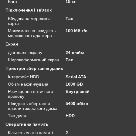
Вага
15 кг
Підключення і зв'язок
Вбудована мережева
Так
карта
Максимальна швидкість
100 Мбіт/с
мережевого адаптера
Екран
Діагональ екрану
24 дюйм
Широкоформатний екран
Так
Пристрої зберігання даних
Інтерфейс HDD
Serial ATA
Об'єм накопичувача
1000 GB
Розміщення оптичного
Внутрішній
приводу
Швидкість обертання
5400 об/хв
пластин жорсткого диска
Тип диска
HDD
Оперативна пам'ять
Кількість слотів пам'яті
2