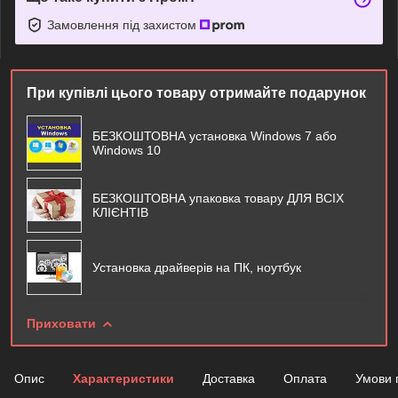
Замовлення під захистом
При купівлі цього товару отримайте подарунок
БЕЗКОШТОВНА установка Windows 7 або
Windows 10
БЕЗКОШТОВНА упаковка товару ДЛЯ ВСІХ
КЛІЄНТІВ
Установка драйверів на ПК, ноутбук
Приховати
Опис
Характеристики
Доставка
Оплата
Умови 