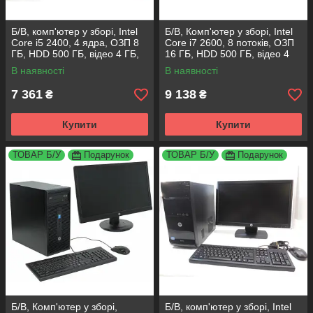
Б/В, комп'ютер у зборі, Intel
Б/В, Комп'ютер у зборі, Intel
Core i5 2400, 4 ядра, ОЗП 8
Core i7 2600, 8 потоків, ОЗП
ГБ, HDD 500 ГБ, відео 4 ГБ,
16 ГБ, HDD 500 ГБ, відео 4
монітор 19"
ГБ, монітор 19"
В наявності
В наявності
7 361
9 138
₴
₴
Купити
Купити
ТОВАР Б/У
Подарунок
ТОВАР Б/У
Подарунок
Б/В, Комп'ютер у зборі,
Б/В, комп'ютер у зборі, Intel