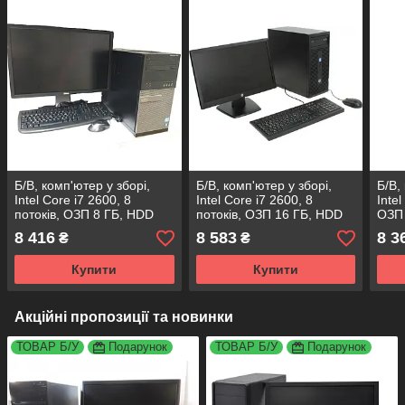
Б/В, комп'ютер у зборі,
Б/В, комп'ютер у зборі,
Б/В,
Intel Core i7 2600, 8
Intel Core i7 2600, 8
Inte
потоків, ОЗП 8 ГБ, HDD
потоків, ОЗП 16 ГБ, HDD
ОЗП 
1000 ГБ, монітор 24"
500 ГБ, монітор 24"
віде
8 416
8 583
8 3
₴
₴
Купити
Купити
Акційні пропозиції та новинки
ТОВАР Б/У
Подарунок
ТОВАР Б/У
Подарунок