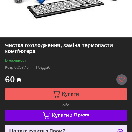
Чистка охолодження, заміна термопасти
комп'ютера
В наявності
Код: 003775
Роздріб
60
₴
Купити
або
Купити з
Що таке купити з Пром?