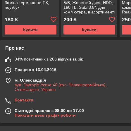
Заміна термопасти ПК,
Б/В, Жорсткий диск, HDD,
Мікр
ноутбук
160 ГБ, Sata 3.5", для
комп
комп'ютера, в асортименті
Real
mini
180
200
250
₴
₴
Купити
Купити
Про нас
94% позитивних з 263 відгуків за рік
Працює з 13.04.2016
м. Олександрія
вул. Григорія Усика 40 (кол. Червоноармійська),
Олександрія, Україна
Контакти
Сьогодні працює з 08:00 до 17:00
Показати весь графік роботи