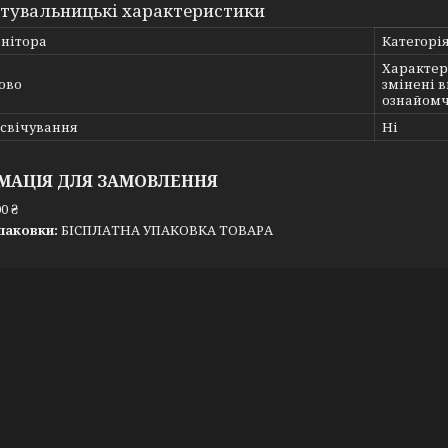
тувальницькі характеристики
онітора
Категорія
Характер
ово
змінені 
ознайомч
дсвічування
Ні
МАЦІЯ ДЛЯ ЗАМОВЛЕННЯ
0 ₴
паковки:
БІСПЛАТНА УПАКОВКА ТОВАРА