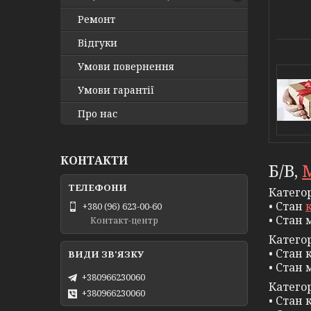
Ремонт
Відгуки
Умови повернення
Умови гарантії
Про нас
КОНТАКТИ
Б/В,
Категор
• Стан
+380 (96) 623-00-60
• Стан 
Контакт-центр
Категор
• Стан 
• Стан 
+380966230060
Категор
+380966230060
• Стан 