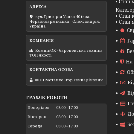
• Стан 
Катего
• Стан
вул. Григорія Усика 40 (кол.
• Стан 
Червоноармійська), Олександрія,
Україна
Єв
Га
КомпікОК - Європейська техніка
Бе
ТОП якості
На 
Об
ФОП Мотайло Ігор Геннадійович
Ві
Ві
ГРАФІК РОБОТИ
Го
Понеділок
08:00
17:00
До
Вівторок
08:00
17:00
Бе
Середа
08:00
17:00