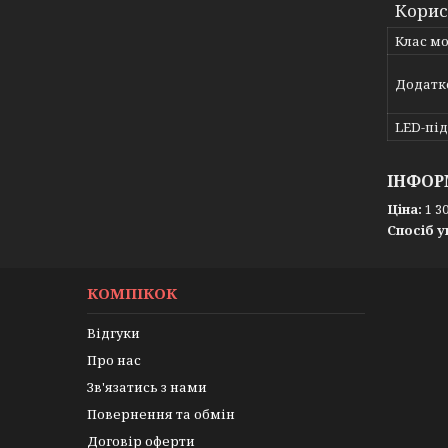
Корис
Клас м
Додатк
LED-пі
ІНФОР
Ціна:
1 30
Спосіб у
КОМПІКОК
Відгуки
Про нас
Зв'язатись з нами
Повернення та обмін
Договір оферти