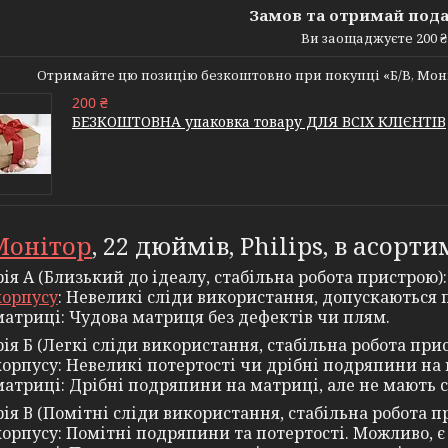
Замов та отримай под
Ви заощаджуєте 200 ₴
Отримайте цю позицію безкоштовно при покупці «Б/В, Моніто
200 ₴
БЕЗКОШТОВНА упаковка товару ДЛЯ ВСІХ КЛІЄНТІВ
Монітор
, 22 дюймів, Philips, в асорт
ія А (Близький до ідеалу, стабільна робота пристрою):
корпусу
: Невеликі сліди використання, допускаються 
матриці: Чудова матриця без дефектів чи плям.
ія Б (Легкі сліди використання, стабільна робота при
корпусу: Невеликі потертості чи дрібні подряпини на
матриці: Дрібні подряпини на матриці, але не мають 
ія В (Помітні сліди використання, стабільна робота п
корпусу: Помітні подряпини та потертості. Можливо, є