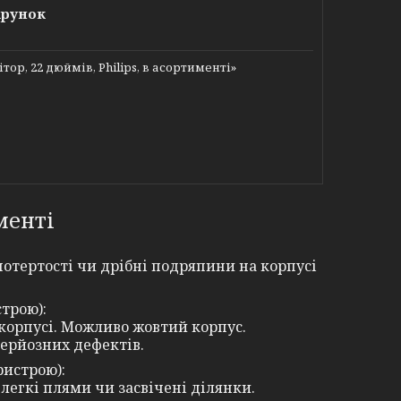
арунок
р, 22 дюймів, Philips, в асортименті»
именті
потертості чи дрібні подряпини на корпусі
строю):
 корпусі. Можливо жовтий корпус.
серйозних дефектів.
ристрою):
 легкі плями чи засвічені ділянки.