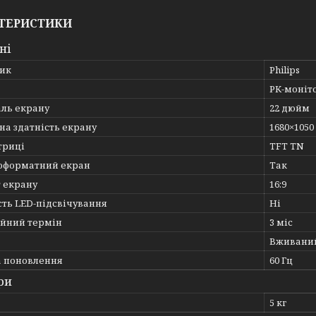
ТЕРИСТИКИ
ні
ик
Philips
РК-моніт
аль екрану
22 дюйм
на здатність екрану
1680×1050
триці
TFT TN
форматний екран
Так
 екрану
16:9
сть LED-підсвічування
Ні
ійний термін
3 міс
Вживани
а поновлення
60 Гц
ри
5 кг