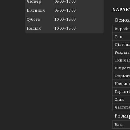
Четвер
08:00
17:00
ХАРАК
Пʼятниця
08:00
17:00
Субота
10:00
18:00
Основ
Неділя
10:00
18:00
Виробн
Тип
Діагон
Розділь
Тип ма
Широко
Формат
Наявні
Гарант
Стан
Частот
Розмі
Вага