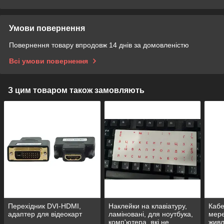
Умови повернення
Повернення товару впродовж 14 днів за домовленістю
Всі умови повернення
З цим товаром також замовляють
Перехідник DVI-HDMI,
Наклейки на клавіатуру,
Кабе
адаптер для відеокарт
ламіновані, для ноутбука,
мере
комп'ютера, які не
живл