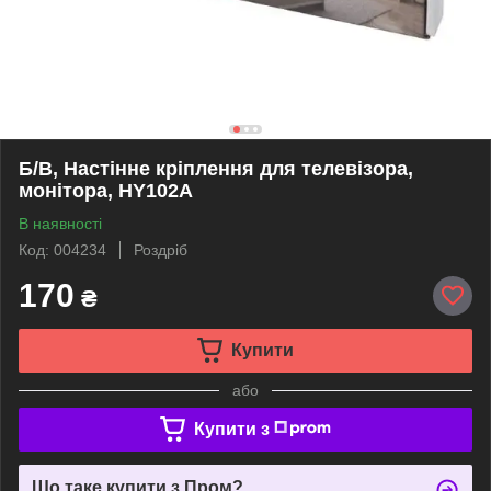
Б/В, Настінне кріплення для телевізора,
монітора, HY102A
В наявності
Код: 004234
Роздріб
170
₴
Купити
або
Купити з
Що таке купити з Пром?