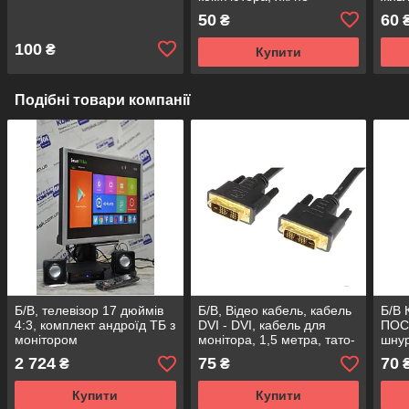
стираються
безп
50
60
₴
подо
жив
100
₴
Купити
Подібні товари компанії
Б/В, телевізор 17 дюймів
Б/В, Відео кабель, кабель
Б/В 
4:3, комплект андроїд ТБ з
DVI - DVI, кабель для
ПОС
монітором
монітора, 1,5 метра, тато-
шнур
тато
моні
2 724
75
70
₴
₴
Купити
Купити