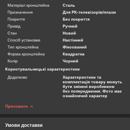
Матеріал кронштейна
Сталь
Призначення
Для РК-телевізорів/плазм
Покриття
Без покриття
Привід
Ручний
Стан
Новий
Спосіб установки
Настінний
Тип кронштейна
Фіксований
Форма кронштейна
Квадратна
Колір
Чорний
Користувальницькі характеристики
Додатково
Характеристики та
комплектація товару можуть
бути змінені виробником
без попередження. Фото має
ознайомчий характер
Приховати
Умови доставки