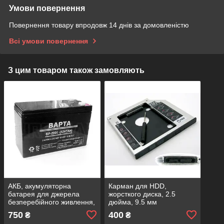
Умови повернення
Повернення товару впродовж 14 днів за домовленістю
Всі умови повернення
З цим товаром також замовляють
АКБ, акумуляторна
Карман для HDD,
батарея для джерела
жорсткого диска, 2.5
безперебійного живлення,
дюйма, 9.5 мм
АБЖ, АБЖ, 12V 7AH, BP-
750
400
₴
₴
1600