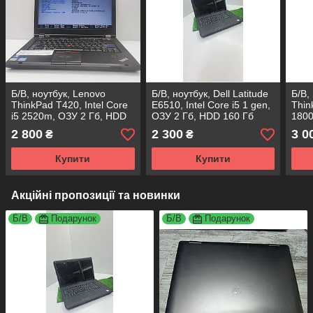
Б/В, ноутбук, Lenovo
Б/В, ноутбук, Dell Latitude
Б/В,
ThinkPad T420, Intel Core
E6510, Intel Core i5 1 gen,
Thin
i5 2520m, ОЗУ 2 Гб, HDD
ОЗУ 2 Гб, HDD 160 Гб
1800
160 Гб
ГБ
2 800
2 300
3 0
₴
₴
Купити
Купити
Акційні пропозиції та новинки
Б/В
Подарунок
Б/В
Подарунок