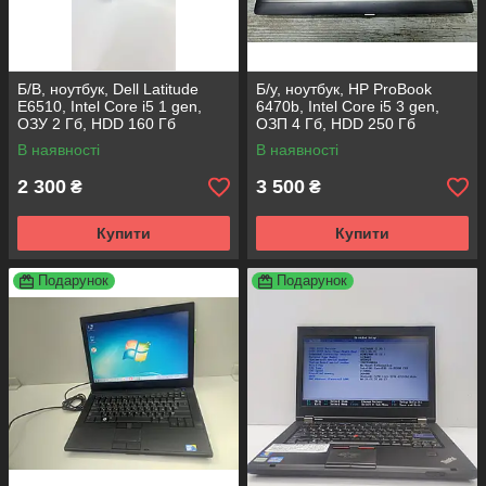
Б/В, ноутбук, Dell Latitude
Б/у, ноутбук, HP ProBook
E6510, Intel Core i5 1 gen,
6470b, Intel Core i5 3 gen,
ОЗУ 2 Гб, HDD 160 Гб
ОЗП 4 Гб, HDD 250 Гб
В наявності
В наявності
2 300
3 500
₴
₴
Купити
Купити
Подарунок
Подарунок