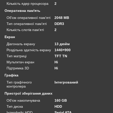
Кількість ядер процесора
2
Оперативна пам'ять
Об'єм оперативної пам'яті
2048 MB
Тип оперативної пам'яті
DDR3
Кількість слотів пам'яті
2
Екран
Діагональ екрану
13 дюйм
Роздільна здатність екрану
1440×900
Тип матриці
TFT TN
Мультитач екран
Ні
Підтримка 3D
Ні
Графіка
Тип графічного
Інтегрований
контролера
Пристрої зберігання даних
Об'єм накопичувача
160 GB
Тип диска
HDD
Інтерфейс HDD
Serial ATA