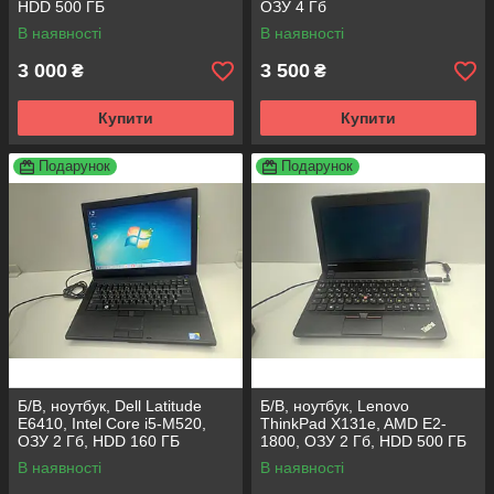
HDD 500 ГБ
ОЗУ 4 Гб
В наявності
В наявності
3 000
3 500
₴
₴
Купити
Купити
Подарунок
Подарунок
Б/В, ноутбук, Dell Latitude
Б/В, ноутбук, Lenovo
E6410, Intel Core i5-M520,
ThinkPad X131e, AMD E2-
ОЗУ 2 Гб, HDD 160 ГБ
1800, ОЗУ 2 Гб, HDD 500 ГБ
В наявності
В наявності