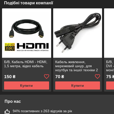
Подібні товари компанії
Б/В, Кабель HDMI - HDMI,
Кабель живлення,
Б/В,
1,5 метра, відео кабель
мережевий шнур, для
DVI 
ноутбук та іншої техніки 2
моні
pin (2- х контактний)
тато
150
70
75
₴
₴
Купити
Купити
Про нас
94% позитивних з 263 відгуків за рік