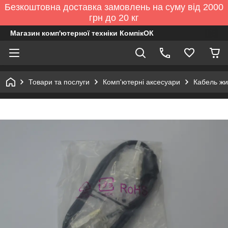
Безкоштовна доставка замовлень на суму від 2000
грн до 20 кг
Магазин комп'ютерної техніки КомпікОК
Товари та послуги
Комп'ютерні аксесуари
Кабель жи