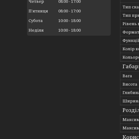
Четвер
08:00
17:00
Тип ск
Пʼятниця
08:00
17:00
Тип пр
Субота
10:00
18:00
Рівень
Неділя
10:00
18:00
Формат
Функці
Колір к
Кольоро
Габар
Вага
Висота
Глибин
Ширин
Розді
Максима
Максима
Корис