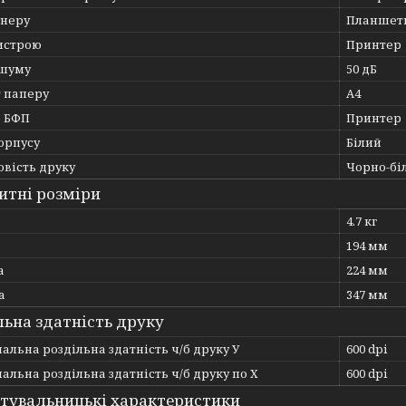
анеру
Планшет
истрою
Принтер
 шуму
50 дБ
 паперу
А4
ї БФП
Принтер
орпусу
Білий
вість друку
Чорно-бі
итні розміри
4.7 кг
194 мм
а
224 мм
а
347 мм
льна здатність друку
льна роздільна здатність ч/б друку У
600 dpi
льна роздільна здатність ч/б друку по Х
600 dpi
тувальницькі характеристики