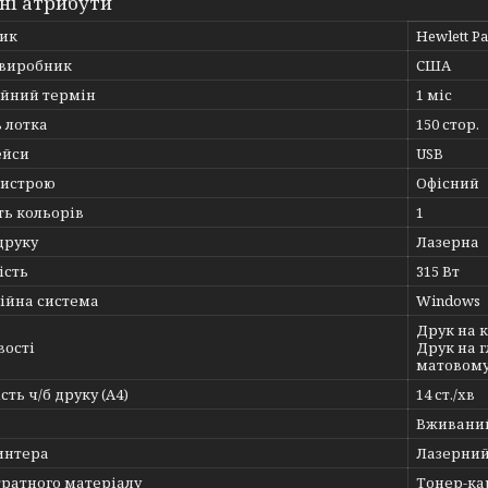
ні атрибути
ик
Hewlett P
 виробник
США
ійний термін
1 міс
 лотка
150 стор.
ейси
USB
ристрою
Офісний
ть кольорів
1
друку
Лазерна
ість
315 Вт
ійна система
Windows
Друк на к
вості
Друк на г
матовому
ть ч/б друку (A4)
14 ст./хв
Вживани
интера
Лазерни
тратного матеріалу
Тонер-к