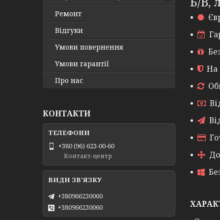
Б/В,
Ремонт
Єв
Відгуки
Га
Умови повернення
Бе
Умови гарантії
На 
Про нас
Об
Ві
КОНТАКТИ
Ві
Го
+380 (96) 623-00-60
До
Контакт-центр
Бе
+380966230060
ХАРАК
+380966230060