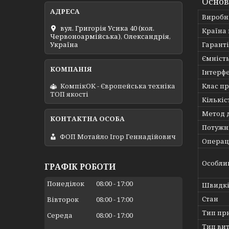
Основ
Виробн
вул. Григорія Усика 40 (кол.
Країна
Червоноармійська), Олександрія,
Гарант
Україна
Ємність
Інтерф
Клас п
КомпікОК - Європейська техніка
ТОП якості
Кількіс
Метод 
Потужн
ФОП Мотайло Ігор Геннадійович
Операц
Особли
ГРАФІК РОБОТИ
Понеділок
08:00
17:00
Швидкіс
Стан
Вівторок
08:00
17:00
Тип пр
Середа
08:00
17:00
Тип ви