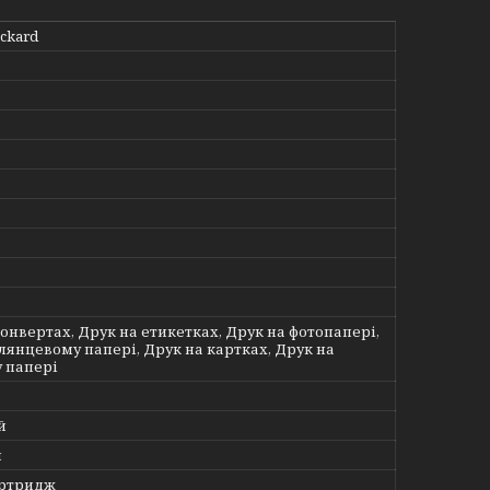
ackard
онвертах, Друк на етикетках, Друк на фотопапері,
лянцевому папері, Друк на картках, Друк на
 папері
й
й
артридж