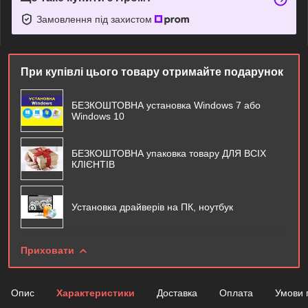
Замовлення під захистом
При купівлі цього товару отримайте подарунок
БЕЗКОШТОВНА установка Windows 7 або
Windows 10
БЕЗКОШТОВНА упаковка товару ДЛЯ ВСІХ
КЛІЄНТІВ
Установка драйверів на ПК, ноутбук
Приховати
Опис
Характеристики
Доставка
Оплата
Умови 