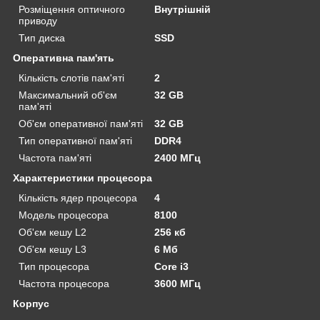
Розміщення оптичного
Внутрішній
приводу
Тип диска
SSD
Оперативна пам'ять
Кількість слотів пам'яті
2
Максимальний об'єм
32 GB
пам'яті
Об'єм оперативної пам'яті
32 GB
Тип оперативної пам'яті
DDR4
Частота пам'яті
2400 МГц
Характеристики процесора
Кількість ядер процесора
4
Модель процесора
8100
Об'єм кешу L2
256 кб
Об'єм кешу L3
6 Мб
Тип процесора
Core i3
Частота процесора
3600 МГц
Корпус