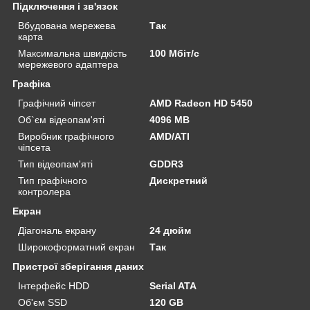
Підключення і зв'язок
Вбудована мережева
Так
карта
Максимальна швидкість
100 Мбіт/с
мережевого адаптера
Графіка
Графічний чіпсет
AMD Radeon HD 5450
Об`єм відеопам'яті
4096 MB
Виробник графічного
AMD/ATI
чіпсета
Тип відеопам'яті
GDDR3
Тип графічного
Дискретний
контролера
Екран
Діагональ екрану
24 дюйм
Широкоформатний екран
Так
Пристрої зберігання даних
Інтерфейс HDD
Serial ATA
Об'єм SSD
120 GB