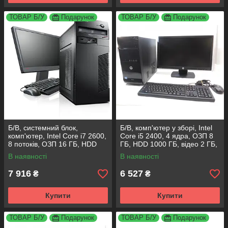
ТОВАР Б/У
Подарунок
ТОВАР Б/У
Подарунок
Б/В, cистемний блок,
Б/В, комп'ютер у зборі, Intel
комп'ютер, Intel Core i7 2600,
Core i5 2400, 4 ядра, ОЗП 8
8 потоків, ОЗП 16 ГБ, HDD
ГБ, HDD 1000 ГБ, відео 2 ГБ,
500 ГБ, відео 2 ГБ, монітор
монітор 19"
В наявності
В наявності
19"
7 916
6 527
₴
₴
Купити
Купити
ТОВАР Б/У
Подарунок
ТОВАР Б/У
Подарунок