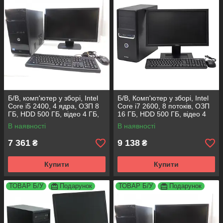
Б/В, комп'ютер у зборі, Intel
Б/В, Комп'ютер у зборі, Intel
Core i5 2400, 4 ядра, ОЗП 8
Core i7 2600, 8 потоків, ОЗП
ГБ, HDD 500 ГБ, відео 4 ГБ,
16 ГБ, HDD 500 ГБ, відео 4
монітор 19"
ГБ, монітор 19"
В наявності
В наявності
7 361
9 138
₴
₴
Купити
Купити
ТОВАР Б/У
Подарунок
ТОВАР Б/У
Подарунок