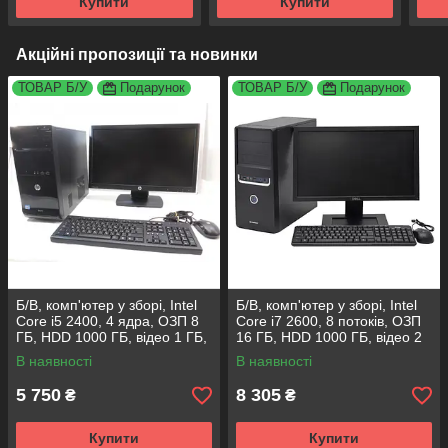
Купити
Купити
Акційні пропозиції та новинки
ТОВАР Б/У
Подарунок
ТОВАР Б/У
Подарунок
Б/В, комп'ютер у зборі, Intel
Б/В, комп'ютер у зборі, Intel
Core i5 2400, 4 ядра, ОЗП 8
Core i7 2600, 8 потоків, ОЗП
ГБ, HDD 1000 ГБ, відео 1 ГБ,
16 ГБ, HDD 1000 ГБ, відео 2
монітор 19"
ГБ, монітор 19"
В наявності
В наявності
5 750
8 305
₴
₴
Купити
Купити