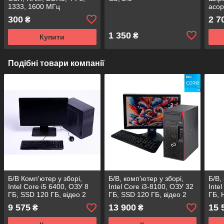
1333, 1600 МГц
асор
300
2 7
₴
1 350
₴
Купити
Подібні товари компанії
Б/В Комп'ютер у зборі,
Б/В, комп'ютер у зборі,
Б/В,
Intel Core i5 6400, ОЗУ 8
Intel Core i3-8100, ОЗУ 32
Inte
ГБ, SSD 120 ГБ, відео 2
ГБ, SSD 120 ГБ, відео 2
ГБ, 
ГБ, монітор 24"
ГБ, монітор 24"
ГБ, 
9 575
13 900
15 
₴
₴