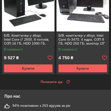
Б/В, Комп'ютер у зборі,
Б/В, комп'ютер у зборі, Intel
Intel Core i7 2600, 8 потоків,
Core i5-3470, 4 ядра, ОЗП 8
ОЗП 16 ГБ, HDD 1000 ГБ,
ГБ, HDD 250 ГБ, монітор 19"
відео 4 ГБ, монітор 19"
В наявності
В наявності
9 527
4 750
₴
₴
Купити
Купити
Показати ще
Про нас
94% позитивних з 263 відгуків за рік