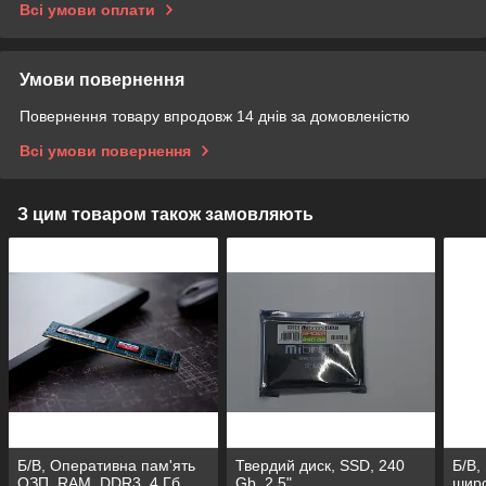
Всі умови оплати
Умови повернення
Повернення товару впродовж 14 днів за домовленістю
Всі умови повернення
З цим товаром також замовляють
Б/В, Оперативна пам'ять
Твердий диск, SSD, 240
Б/В,
ОЗП, RAM, DDR3, 4 Гб,
Gb, 2.5"
широ