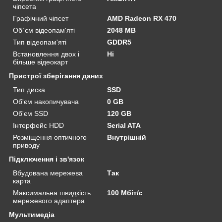
чіпсета
Графічний чіпсет
AMD Radeon RX 470
Об`єм відеопам'яті
2048 MB
Тип відеопам'яті
GDDR5
Встановлення двох і
Ні
більше відеокарт
Пристрої зберігання даних
Тип диска
SSD
Об'єм накопичувача
0 GB
Об'єм SSD
120 GB
Інтерфейс HDD
Serial ATA
Розміщення оптичного
Внутрішній
приводу
Підключення і зв'язок
Вбудована мережева
Так
карта
Максимальна швидкість
100 Мбіт/с
мережевого адаптера
Мультимедіа