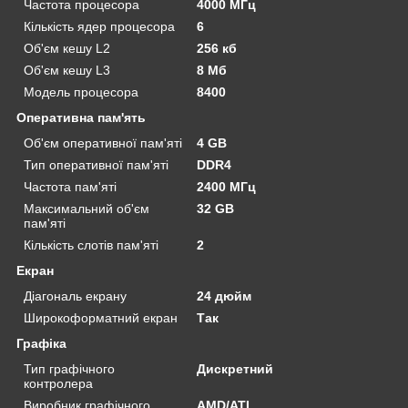
Частота процесора
4000 МГц
Кількість ядер процесора
6
Об'єм кешу L2
256 кб
Об'єм кешу L3
8 Мб
Модель процесора
8400
Оперативна пам'ять
Об'єм оперативної пам'яті
4 GB
Тип оперативної пам'яті
DDR4
Частота пам'яті
2400 МГц
Максимальний об'єм
32 GB
пам'яті
Кількість слотів пам'яті
2
Екран
Діагональ екрану
24 дюйм
Широкоформатний екран
Так
Графіка
Тип графічного
Дискретний
контролера
Виробник графічного
AMD/ATI