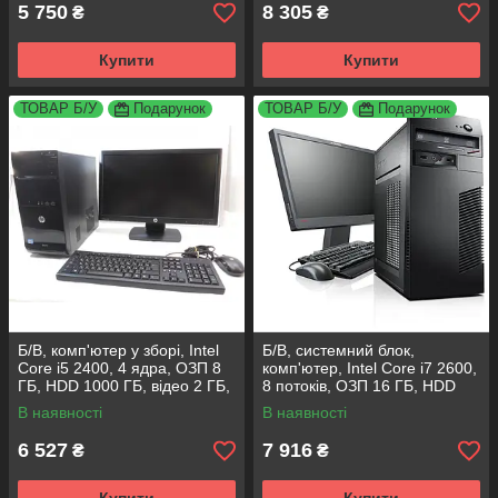
5 750
8 305
₴
₴
Купити
Купити
ТОВАР Б/У
Подарунок
ТОВАР Б/У
Подарунок
Б/В, комп'ютер у зборі, Intel
Б/В, cистемний блок,
Core i5 2400, 4 ядра, ОЗП 8
комп'ютер, Intel Core i7 2600,
ГБ, HDD 1000 ГБ, відео 2 ГБ,
8 потоків, ОЗП 16 ГБ, HDD
монітор 19"
500 ГБ, відео 2 ГБ, монітор
В наявності
В наявності
19"
6 527
7 916
₴
₴