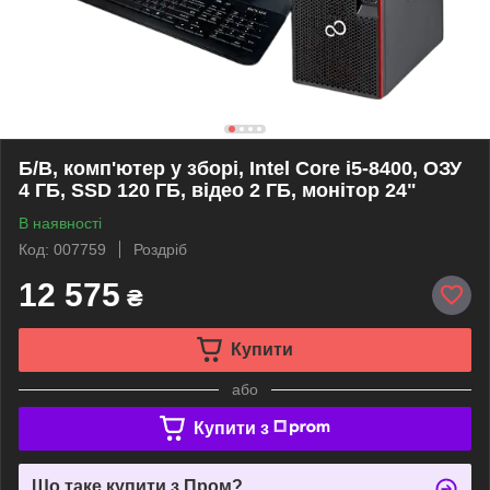
Б/В, комп'ютер у зборі, Intel Core i5-8400, ОЗУ
4 ГБ, SSD 120 ГБ, відео 2 ГБ, монітор 24"
В наявності
Код: 007759
Роздріб
12 575
₴
Купити
або
Купити з
Що таке купити з Пром?