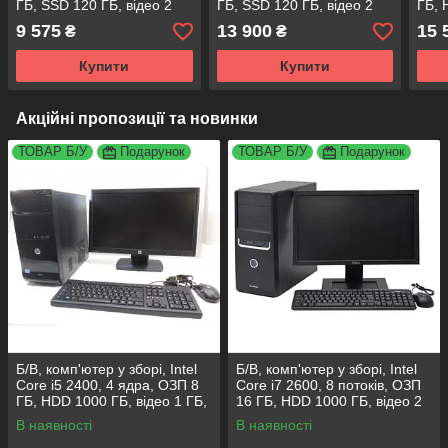
ГБ, SSD 120 ГБ, відео 2
ГБ, SSD 120 ГБ, відео 2
ГБ, 
ГБ, монітор 24"
ГБ, монітор 24"
ГБ, 
9 575
13 900
15 
₴
₴
Купити
Купити
Акційні пропозиції та новинки
ТОВАР Б/У
Подарунок
ТОВАР Б/У
Подарунок
Б/В, комп'ютер у зборі, Intel
Б/В, комп'ютер у зборі, Intel
Core i5 2400, 4 ядра, ОЗП 8
Core i7 2600, 8 потоків, ОЗП
ГБ, HDD 1000 ГБ, відео 1 ГБ,
16 ГБ, HDD 1000 ГБ, відео 2
монітор 19"
ГБ, монітор 19"
В наявності
В наявності