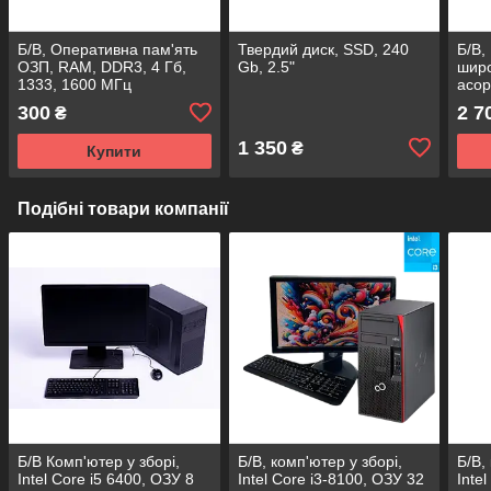
Б/В, Оперативна пам'ять
Твердий диск, SSD, 240
Б/В,
ОЗП, RAM, DDR3, 4 Гб,
Gb, 2.5"
широ
1333, 1600 МГц
асор
300
2 7
₴
1 350
₴
Купити
Подібні товари компанії
Б/В Комп'ютер у зборі,
Б/В, комп'ютер у зборі,
Б/В,
Intel Core i5 6400, ОЗУ 8
Intel Core i3-8100, ОЗУ 32
Inte