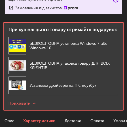
Замовлення під захистом
При купівлі цього товару отримайте подарунок
БЕЗКОШТОВНА установка Windows 7 або
Windows 10
БЕЗКОШТОВНА упаковка товару ДЛЯ ВСІХ
КЛІЄНТІВ
Установка драйверів на ПК, ноутбук
Приховати
Опис
Характеристики
Доставка
Оплата
Умови 