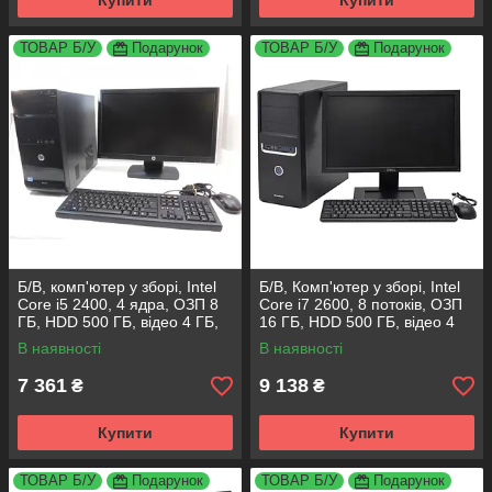
Купити
Купити
ТОВАР Б/У
Подарунок
ТОВАР Б/У
Подарунок
Б/В, комп'ютер у зборі, Intel
Б/В, Комп'ютер у зборі, Intel
Core i5 2400, 4 ядра, ОЗП 8
Core i7 2600, 8 потоків, ОЗП
ГБ, HDD 500 ГБ, відео 4 ГБ,
16 ГБ, HDD 500 ГБ, відео 4
монітор 19"
ГБ, монітор 19"
В наявності
В наявності
7 361
9 138
₴
₴
Купити
Купити
ТОВАР Б/У
Подарунок
ТОВАР Б/У
Подарунок