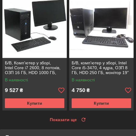
Б/В, Комп'ютер у зборі,
Б/В, комп'ютер у зборі, Intel
Intel Core i7 2600, 8 потоків,
Core i5-3470, 4 ядра, ОЗП 8
ОЗП 16 ГБ, HDD 1000 ГБ,
ГБ, HDD 250 ГБ, монітор 19"
відео 4 ГБ, монітор 19"
В наявності
В наявності
9 527
4 750
₴
₴
Купити
Купити
Показати ще