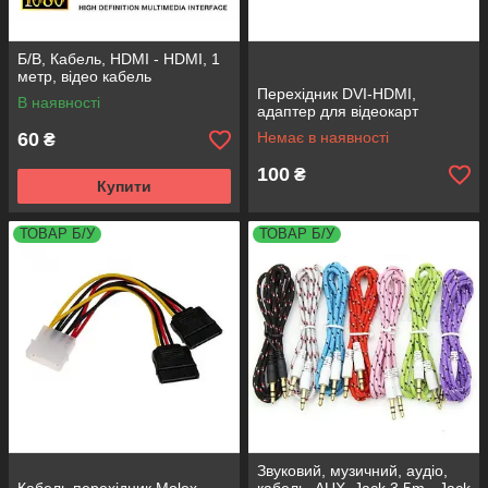
Б/В, Кабель, HDMI - HDMI, 1
метр, відео кабель
Перехідник DVI-HDMI,
В наявності
адаптер для відеокарт
60
Немає в наявності
₴
100
₴
Купити
ТОВАР Б/У
ТОВАР Б/У
Звуковий, музичний, аудіо,