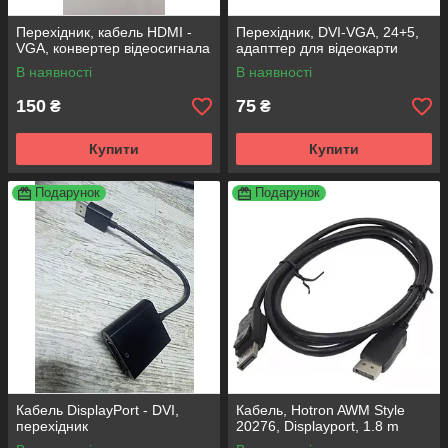
Перехідник, кабель HDMI -
Перехідник, DVI-VGA, 24+5,
VGA, конвертер відеосигнала
адапттер для відеокарти
В наявності
В наявності
150
75
₴
₴
Купити
Купити
Подарунок
Подарунок
Кабель DisplayPort - DVI,
Кабель, Hotron AWM Style
перехідник
20276, Displayport, 1.8 m