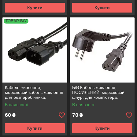
Купити
Купити
ТОВАР Б/У
Кабель живлення,
Б/В Кабель живлення,
мережевий кабель живлення
ПОСИЛЕНИЙ, мережевий
для безперебійника,
шнур, для комп'ютера,
подовжувач кабеля живлення
монітора 220V
В наявності
В наявності
ПК
60
70
₴
₴
Купити
Купити