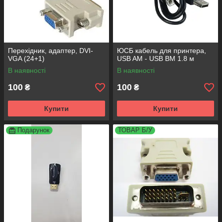
Перехідник, адаптер, DVI-
ЮСБ кабель для принтера,
VGA (24+1)
USB AM - USB BM 1.8 м
В наявності
В наявності
100
100
₴
₴
Купити
Купити
Подарунок
ТОВАР Б/У