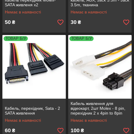
Кабель перехідник Molex-
кабель, AUX, Jack 3.5m - Jack
SATA живленя х2
3.5m, тканина
Немає в наявності
Немає в наявності
50
30
₴
₴
ТОВАР Б/У
ТОВАР Б/У
Кабель живлення для
Кабель, перехідник, Sata - 2
відеокарт, 2шт Molex - 8 pin,
SATA живлення
перехідник 2 x 4pin to 8pin
Немає в наявності
Немає в наявності
60
100
₴
₴