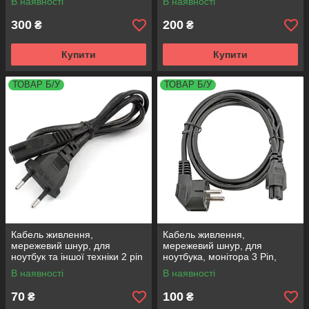
В наявності
В наявності
300
200
₴
₴
Купити
Купити
ТОВАР Б/У
ТОВАР Б/У
Кабель живлення,
Кабель живлення,
мережевий шнур, для
мережевий шнур, для
ноутбук та іншої техніки 2 pin
ноутбука, монітора 3 Pin,
(2- х контактний)
220V
В наявності
В наявності
70
100
₴
₴