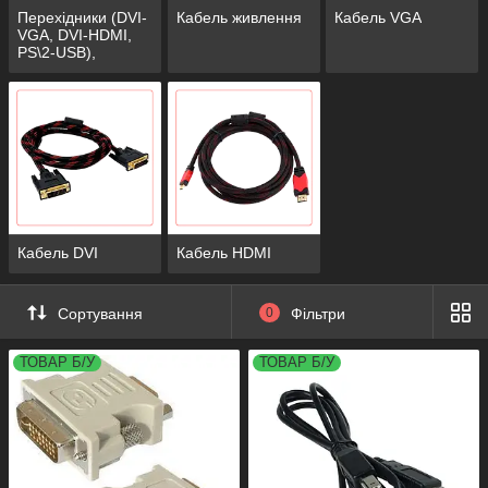
Перехідники (DVI-
Кабель живлення
Кабель VGA
VGA, DVI-HDMI,
PS\2-USB),
мережева карта,
Wi-Fi антена,
звукова карта
Кабель DVI
Кабель HDMI
Сортування
0
Фільтри
ТОВАР Б/У
ТОВАР Б/У