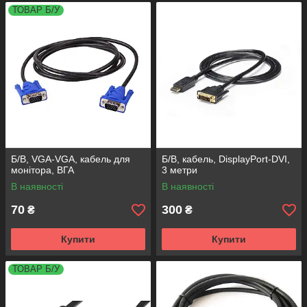
ТОВАР Б/У
Б/В, VGA-VGA, кабель для
Б/В, кабель, DisplayPort-DVI,
монітора, ВГА
3 метри
В наявності
В наявності
70
300
₴
₴
Купити
Купити
ТОВАР Б/У